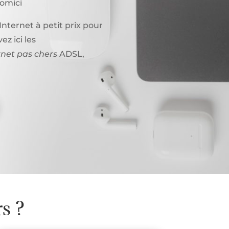
domici
nternet à petit prix pour
z ici les
rnet pas chers
ADSL,
s ?