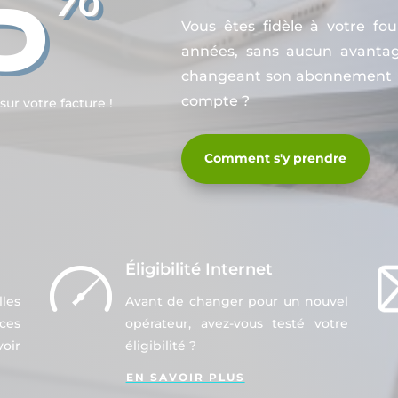
5
Vous êtes fidèle à votre fou
années, sans aucun avantag
changeant son abonnement In
compte ?
ur votre facture !
Comment s'y prendre
Éligibilité Internet
les
Avant de changer pour un nouvel
es
opérateur, avez-vous testé votre
oir
éligibilité ?
EN SAVOIR PLUS