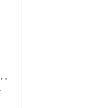
rer à
,