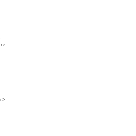
.
tre
se-