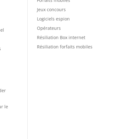
Forfaits mobiles
Jeux concours
Logiciels espion
Opérateurs
uel
Résiliation Box internet
Résiliation forfaits mobiles
s
der
r le