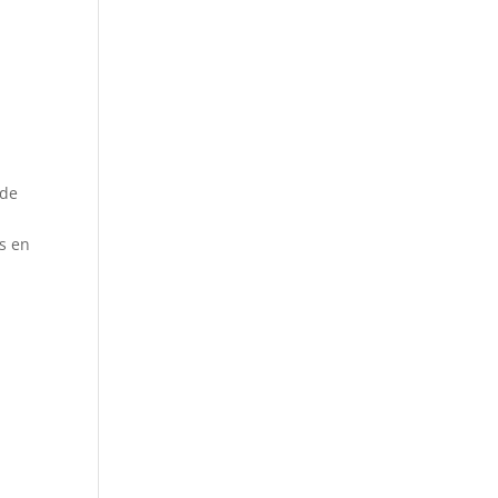
 de
s en