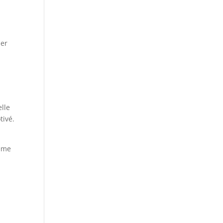
der
elle
tivé.
même