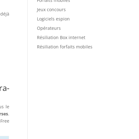
Forfaits mobiles
Jeux concours
 déjà
Logiciels espion
Opérateurs
Résiliation Box internet
Résiliation forfaits mobiles
ra-
us le
rses
.
 Free