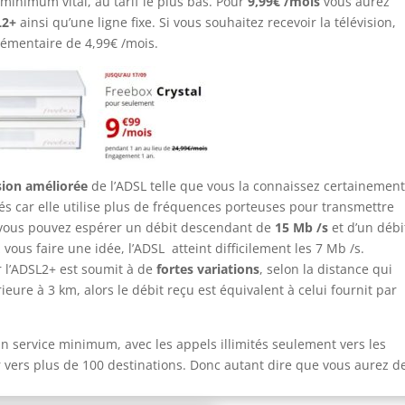
 minimum vital, au tarif le plus bas. Pour
9,99€ /mois
vous aurez
L2+
ainsi qu’une ligne fixe. Si vous souhaitez recevoir la télévision,
lémentaire de 4,99€ /mois.
sion améliorée
de l’ADSL telle que vous la connaissez certainement
vés car elle utilise plus de fréquences porteuses pour transmettre
, vous pouvez espérer un débit descendant de
15 Mb /s
et d’un débi
ous faire une idée, l’ADSL atteint difficilement les 7 Mb /s.
r l’ADSL2+ est soumit à de
fortes variations
, selon la distance qui
ieure à 3 km, alors le débit reçu est équivalent à celui fournit par
t un service minimum, avec les appels illimités seulement vers les
r vers plus de 100 destinations. Donc autant dire que vous aurez d