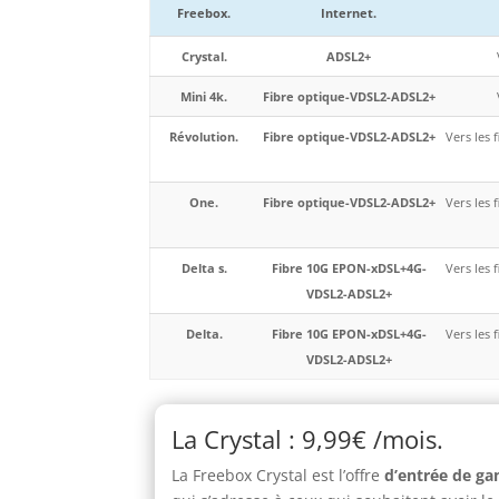
Freebox.
Internet.
Crystal.
ADSL2+
Mini 4k.
Fibre optique-VDSL2-ADSL2+
Révolution.
Fibre optique-VDSL2-ADSL2+
Vers les 
One.
Fibre optique-VDSL2-ADSL2+
Vers les 
Delta s.
Fibre 10G EPON-xDSL+4G-
Vers les 
VDSL2-ADSL2+
Delta.
Fibre 10G EPON-xDSL+4G-
Vers les 
VDSL2-ADSL2+
La Crystal : 9,99€ /mois.
La Freebox Crystal est l’offre
d’entrée de g