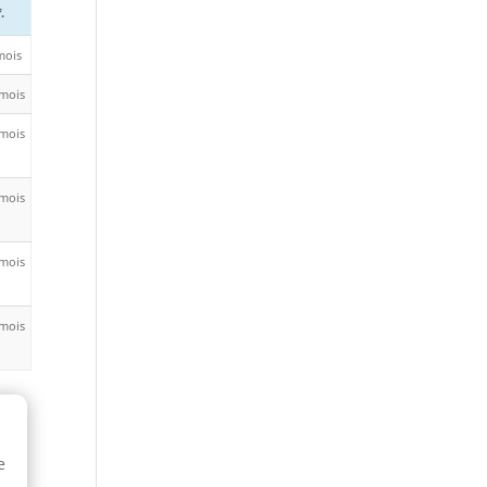
.
mois
/mois
/mois
/mois
/mois
/mois
e