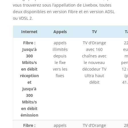
vous trouverez sous l’appellation de Livebox, toutes
deux disponibles en version Fibre et en version ADSL
ou VDSL 2.
Internet
Appels
TV
T
Fibre :
appels
TV d’Orange
2
Jusqu’à
illimités
avec 160
eu
300
depuis
chaînes avec
m
Mbits/s
le fixe
le nouveau
pe
en débit
vers les
décodeur TV
12
réception
fixes
Ultra haut
(
et
débit
41
jusqu’à
300
Mbits/s
en débit
émission
Fibre :
appels
TV d’Orange
2