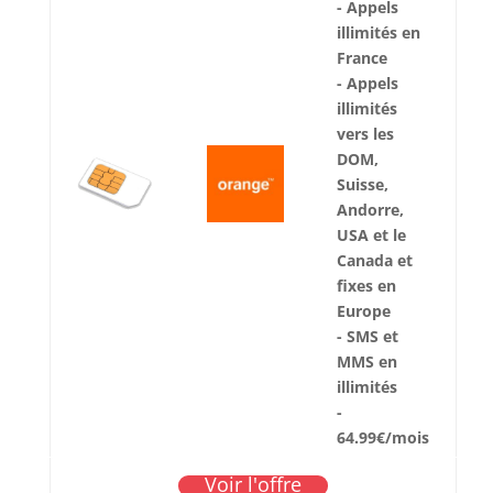
- Appels
illimités en
France
- Appels
illimités
vers les
DOM,
Suisse,
Andorre,
USA et le
Canada et
fixes en
Europe
- SMS et
MMS en
illimités
-
64.99€/mois
Voir l'offre