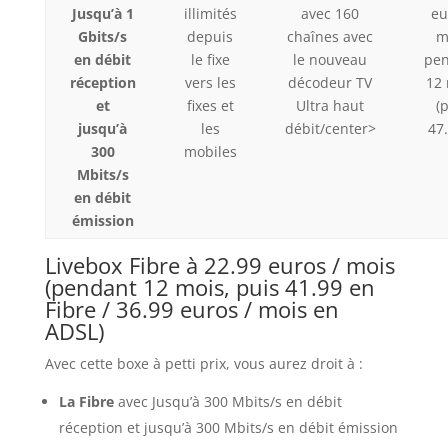
Jusqu’à 1
illimités
avec 160
eu
Gbits/s
depuis
chaînes avec
m
en débit
le fixe
le nouveau
pe
réception
vers les
décodeur TV
12
et
fixes et
Ultra haut
(
jusqu’à
les
débit/center>
47
300
mobiles
Mbits/s
en débit
émission
Livebox Fibre à 22.99 euros / mois
(pendant 12 mois, puis 41.99 en
Fibre / 36.99 euros / mois en
ADSL)
Avec cette boxe à petti prix, vous aurez droit à :
La Fibre
avec Jusqu’à 300 Mbits/s en débit
réception et jusqu’à 300 Mbits/s en débit émission