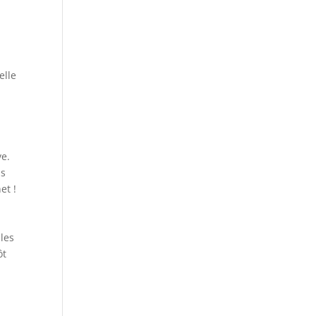
elle
ve.
ps
et !
 les
ôt